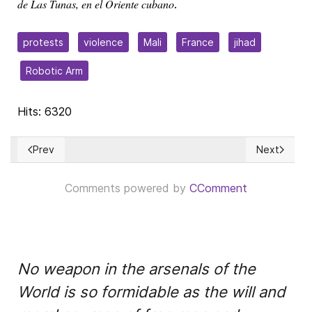
de Las Tunas, en el Oriente cubano
.
protests
violence
Mali
France
jihad
Robotic Arm
Hits: 6320
Prev
Next
Previous article: Participatory democracy is a call for more ‘
Next articl
Comments powered by
CComment
No weapon in the arsenals of the
World is so formidable as the will and