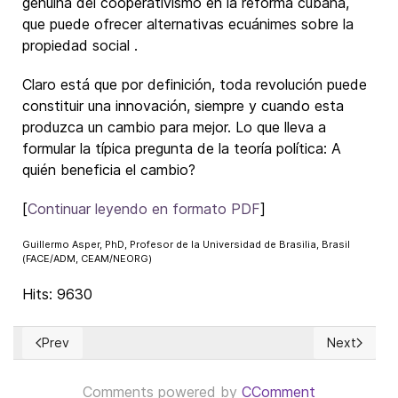
genuina del cooperativismo en la reforma cubana,
que puede ofrecer alternativas ecuánimes sobre la
propiedad social .
Claro está que por definición, toda revolución puede
constituir una innovación, siempre y cuando esta
produzca un cambio para mejor. Lo que lleva a
formular la típica pregunta de la teoría política: A
quién beneficia el cambio?
[
Continuar leyendo en formato PDF
]
Guillermo Asper, PhD, Profesor de la Universidad de Brasilia, Brasil
(FACE/ADM, CEAM/NEORG)
Hits: 9630
Prev
Next
Previous article: Carta abierta sobre las violaciones a los 
Next article
Comments powered by
CComment