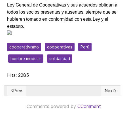
Ley General de Cooperativas y sus acuerdos obligan a
todos los socios presentes y ausentes, siempre que se
hubieren tomado en conformidad con esta Ley y el
estatuto.
cooperativismo
cooperativas
Perú
hombre modular
solidaridad
Hits: 2285
Prev
Next
Previous article: Healing politics means healing culture first
Next articl
Comments powered by
CComment