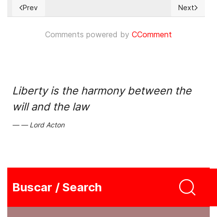
Prev
Next
Previous article: Aumentan asesinatos de defensores de D
Next article
Comments powered by
CComment
Liberty is the harmony between the
will and the law
Lord Acton
Buscar / Search