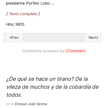
presidente Porfirio Lobo ...
[
Texto completo
]
Hits: 9910
Prev
Next
Previous article: Venezuela: HRF Calls for a Peaceful Solut
Next articl
Comments powered by
CComment
¿De qué se hace un tirano? De la
vileza de muchos y de la cobardía de
todos.
Enrique José Varona