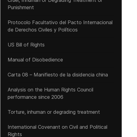
Cruel, Inhuman or Degrading Treatment or
Punishment
Protocolo Facultativo del Pacto Internacional
de Derechos Civiles y Políticos
US Bill of Rights
Manual of Disobedience
Carta 08 – Manifiesto de la disidencia china
Analysis on the Human Rights Council
performance since 2006
SAUDI ARABIA: G20 leaders must address dire human rights record 
Torture, inhuman or degrading treatment
International Covenant on Civil and Political
Rights