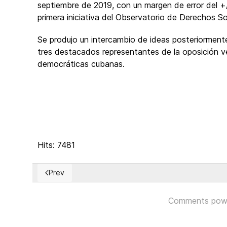
septiembre de 2019, con un margen de error del +/
primera iniciativa del Observatorio de Derechos S
Se produjo un intercambio de ideas posteriormente
tres destacados representantes de la oposición 
democráticas cubanas.
Hits: 7481
Prev
Previous article: Encuentran en una tarjeta de Navida
Comments pow