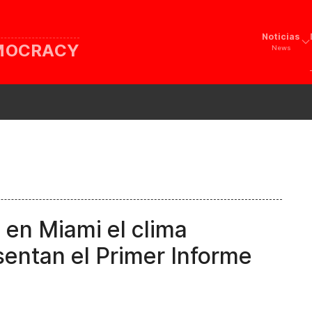
Noticias
EMOCRACY
News
en Miami el clima
esentan el Primer Informe
s