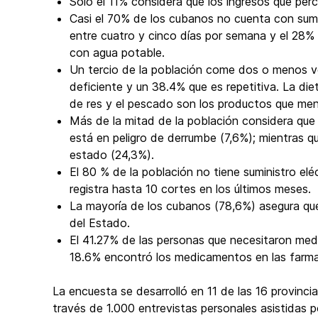
Solo el 11% considera que los ingresos que perc
Casi el 70% de los cubanos no cuenta con sumi
entre cuatro y cinco días por semana y el 28%
con agua potable.
Un tercio de la población come dos o menos ve
deficiente y un 38.4% que es repetitiva. La die
de res y el pescado son los productos que me
Más de la mitad de la población considera que 
está en peligro de derrumbe (7,6%); mientras 
estado (24,3%).
El 80 % de la población no tiene suministro elé
registra hasta 10 cortes en los últimos meses.
La mayoría de los cubanos (78,6%) asegura que 
del Estado.
El 41.27% de las personas que necesitaron med
18.6% encontró los medicamentos en las farma
La encuesta se desarrolló en 11 de las 16 provinci
través de 1.000 entrevistas personales asistidas p