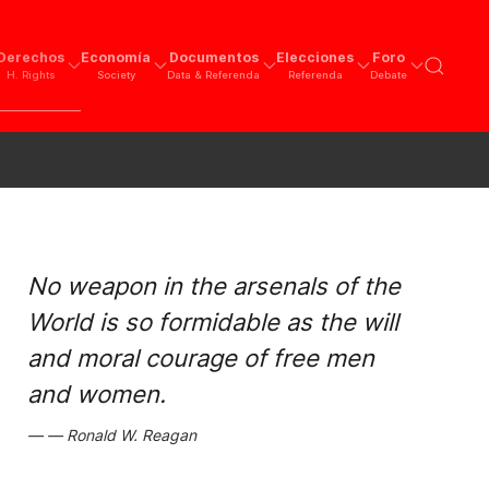
Derechos
Economía
Documentos
Elecciones
Foro
H. Rights
Society
Data & Referenda
Referenda
Debate
No weapon in the arsenals of the
World is so formidable as the will
and moral courage of free men
and women.
Ronald W. Reagan