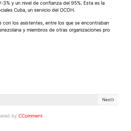
-3% y un nivel de confianza del 95%. Esta es la
ociales Cuba, un servicio del OCDH.
 con los asistentes, entre los que se encontraban
venezolana y miembros de otras organizaciones pro
Next
d el mensaje de Auxilio de un preso en China
Next article: 
ered by
CComment