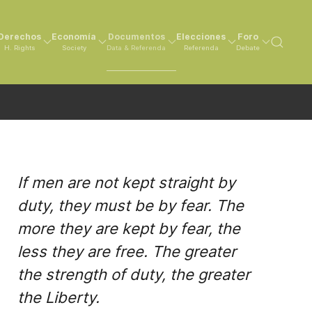
Derechos
Economía
Documentos
Elecciones
Foro
H. Rights
Society
Data & Referenda
Referenda
Debate
If men are not kept straight by
duty, they must be by fear. The
more they are kept by fear, the
less they are free. The greater
the strength of duty, the greater
the Liberty.