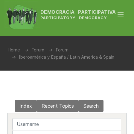
DEMOCRACIA PARTICIPATIVA
PARTICIPATORY DEMOCRACY
Home
Forum
Forum
Iberoamérica y España / Latin America & Spain
Index
Recent Topics
Search
Username
Password