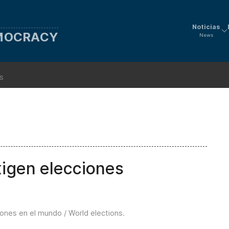
Noticias
EMOCRACY
News
ns
xigen elecciones
iones en el mundo / World elections
.