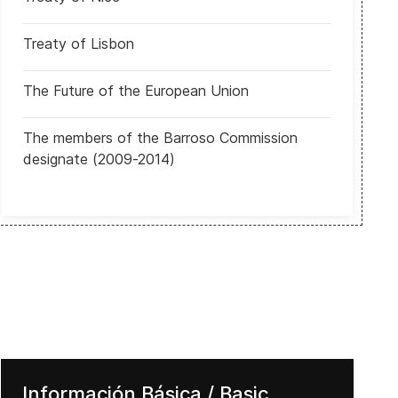
Treaty of Lisbon
 no lograron un compromiso
Honduras: Campaña para las elecciones generales se inició con la pa
The Future of the European Union
The members of the Barroso Commission
designate (2009-2014)
Información Básica / Basic