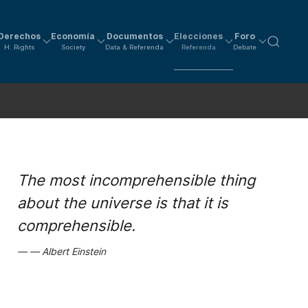
Derechos
Economía
Documentos
Elecciones
Foro
H. Rights
Society
Data & Referenda
Referenda
Debate
The most incomprehensible thing
about the universe is that it is
comprehensible.
Albert Einstein