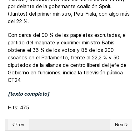
por delante de la gobernante coalición Spolu
(Juntos) del primer ministro, Petr Fiala, con algo más
del 22 %.
Con cerca del 90 % de las papeletas escrutadas, el
partido del magnate y exprimer ministro Babis
obtiene el 36 % de los votos y 85 de los 200
escaños en el Parlamento, frente al 22,2 % y 50
diputados de la alianza de centro liberal del jefe de
Gobierno en funciones, indica la televisión pública
CT24.
[texto completo]
Hits: 475
Prev
Next
Previous article: Argentina: Diputado José Luis Espert se ha
Next article