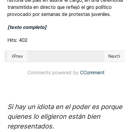
historia del país en asumir el cargo, en una ceremonia
transmitida en directo que reflejó el giro político
provocado por semanas de protestas juveniles.
[texto completo]
Hits: 402
Prev
Next
Previous article: EUA: Republicanos de Missouri aprueban plan
Next articl
Comments powered by
CComment
Si hay un idiota en el poder es porque
quienes lo eligieron están bien
representados.