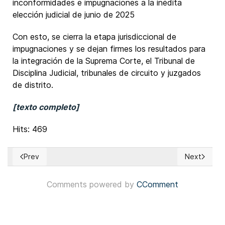
inconformidades e impugnaciones a la inédita
elección judicial de junio de 2025
Con esto, se cierra la etapa jurisdiccional de
impugnaciones y se dejan firmes los resultados para
la integración de la Suprema Corte, el Tribunal de
Disciplina Judicial, tribunales de circuito y juzgados
de distrito.
[texto completo]
Hits: 469
Prev
Next
Previous article: Bolivia: Evo Morales inició el registro de mi
Next articl
Comments powered by
CComment