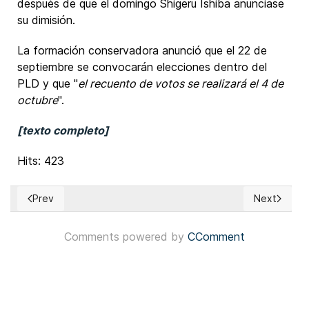
después de que el domingo Shigeru Ishiba anunciase
su dimisión.
La formación conservadora anunció que el 22 de
septiembre se convocarán elecciones dentro del
PLD y que "
el recuento de votos se realizará el 4 de
octubre
".
[texto completo]
Hits: 423
Prev
Next
Previous article: Bolivia: Candidatos presidenciales Rodrig
Next articl
Comments powered by
CComment