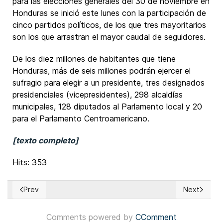
para las elecciones generales del 30 de noviembre en
Honduras se inició este lunes con la participación de
cinco partidos políticos, de los que tres mayoritarios
son los que arrastran el mayor caudal de seguidores.
De los diez millones de habitantes que tiene
Honduras, más de seis millones podrán ejercer el
sufragio para elegir a un presidente, tres designados
presidenciales (vicepresidentes), 298 alcaldías
municipales, 128 diputados al Parlamento local y 20
para el Parlamento Centroamericano.
[texto completo]
Hits: 353
Prev
Next
Previous article: Serbia: Manifestantes exigen elecciones a
Next articl
Comments powered by
CComment