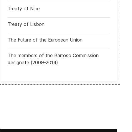
Treaty of Nice
Treaty of Lisbon
The Future of the European Union
presidenciales
EUA: Departamento de Justicia. demanda a estados demócratas por 
The members of the Barroso Commission
designate (2009-2014)