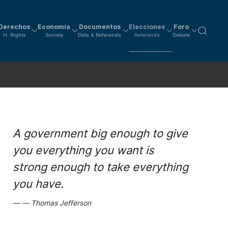
Derechos
Economía
Documentos
Elecciones
Foro
H. Rights
Society
Data & Referenda
Referenda
Debate
A government big enough to give
you everything you want is
strong enough to take everything
you have.
Thomas Jefferson