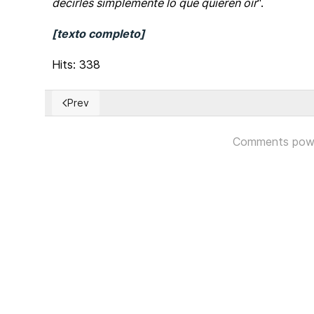
decirles simplemente lo que quieren oír
".
[texto completo]
Hits: 338
Prev
Previous article: Colombia: Unidad Nacional de Prote
Comments pow