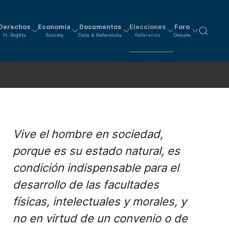
Derechos
Economía
Documentos
Elecciones
Foro
H. Rights
Society
Data & Referenda
Referenda
Debate
Vive el hombre en sociedad,
porque es su estado natural, es
condición indispensable para el
desarrollo de las facultades
físicas, intelectuales y morales, y
no en virtud de un convenio o de