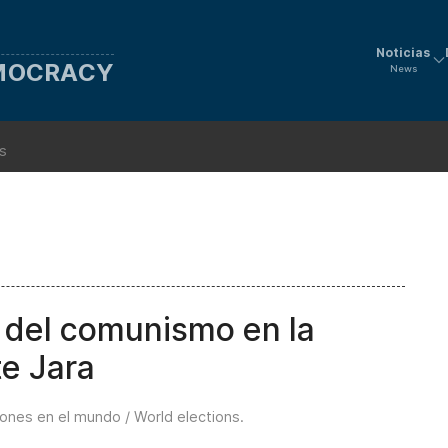
Noticias
EMOCRACY
News
ns
o del comunismo en la
e Jara
iones en el mundo / World elections
.