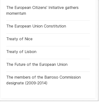
The European Citizens' Initiative gathers
momentum
l se hará el 26 de octubre
Seychelles: Votan elecciones de las que saldrá su nuevo líder y un
The European Union Constitution
Treaty of Nice
Treaty of Lisbon
The Future of the European Union
The members of the Barroso Commission
designate (2009-2014)