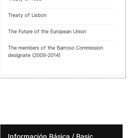
Treaty of Lisbon
The Future of the European Union
UE: Presidenta de la Comisión Europea superó dos mociones de cen
The members of the Barroso Commission
designate (2009-2014)
Información Básica / Basic