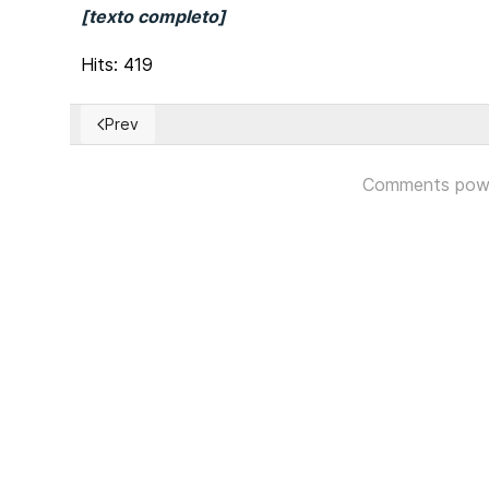
[texto completo]
Hits: 419
Prev
Previous article: Chile: Oposición de derecha podría
Comments pow