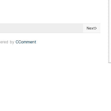
Next
 obtener una mayoría en el Congreso
Next article: 
ered by
CComment