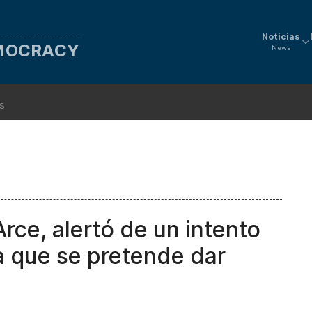
Noticias
EMOCRACY
News
ns
Arce, alertó de un intento
a que se pretende dar