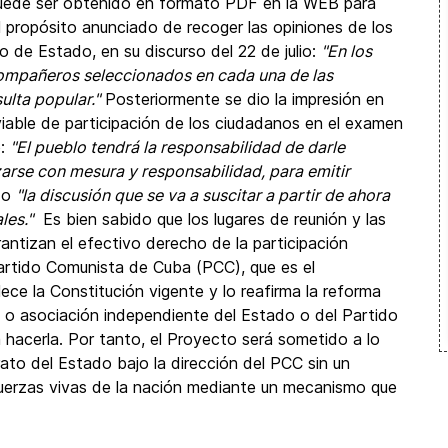
 puede ser obtenido en formato PDF en la WEB para
l propósito anunciado de recoger las opiniones de los
 de Estado, en su discurso del 22 de julio:
"En los
ompañeros seleccionados en cada una de las
ulta popular."
Posteriormente se dio la impresión en
viable de participación de los ciudadanos en el examen
e:
"El pueblo tendrá la responsabilidad de darle
zarse con mesura y responsabilidad, para emitir
do
"la discusión que se va a suscitar a partir de ahora
les."
Es bien sabido que los lugares de reunión y las
antizan el efectivo derecho de la participación
artido Comunista de Cuba (PCC), que es el
lece la Constitución vigente y lo reafirma la reforma
 o asociación independiente del Estado o del Partido
 hacerla. Por tanto, el Proyecto será sometido a lo
ato del Estado bajo la dirección del PCC sin un
s fuerzas vivas de la nación mediante un mecanismo que