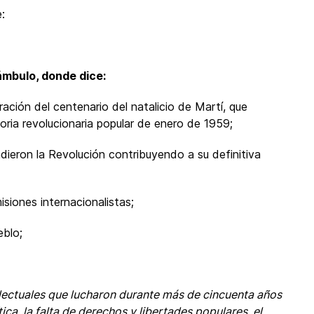
:
eámbulo, donde dice:
ración del centenario del natalicio de Martí, que
toria revolucionaria popular de enero de 1959;
endieron la Revolución contribuyendo a su definitiva
siones internacionalistas;
eblo;
lectuales que lucharon durante más de cincuenta años
tica, la falta de derechos y libertades populares, el