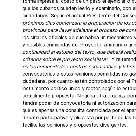
forma impresa al costo de un peso el ejemplar o
que los cubanos pueden leerlo y examinarlo, con e
ciudadanos. Según el actual Presidente del Consejo
próximos días comenzará la preparación de los c
provincias para llevar adelante el proceso de cons
los círculos oficiales de que habría un mecanismo 
y posibles enmiendas del Proyecto, afirmando qu
continuidad al estudio del texto, que deberá reali
criterios sobre el proyecto socialista".
Y reiteran
en las comunidades, centros estudiantiles y labora
convocatorias a estas reuniones permitidas no gar
ciudadana, por cuanto están controlados por el P
instrumento político único y rector, según lo estab
actualmente propuesta. Ninguna otra organización
tendrá poder de convocatoria ni autorización para
que es apenas una consulta controlada por el apar
debate participativo y pluralista por parte de la
facilite las opiniones y propuestas divergentes.