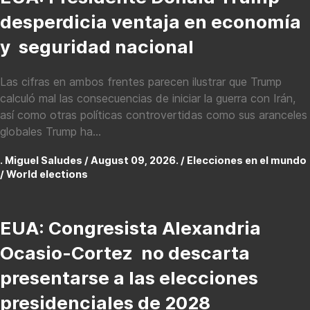
desperdicia ventaja en economía
y seguridad nacional
Las cifras en ambos frentes parecen ilustrar que Trump
calculó mal las consecuencias de iniciar la guerra con Irán,
así como otras políticas controvertidas como sus aranceles
globales Trump ha...
. Miguel Saludes / August 09, 2026. /
Elecciones en el mundo
/ World elections
EUA: Congresista Alexandria
Ocasio-Cortez no descarta
presentarse a las elecciones
presidenciales de 2028