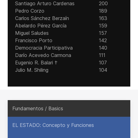
Santiago Arturo Cardenas
200
Pedro Corzo
189
Carlos Sánchez Berzaín
163
Abelardo Pérez García
159
Miguel Saludes
157
Francisco Porto
142
Democracia Participativa
140
Darío Acevedo Carmona
111
Eugenio R. Balari †
107
Julio M. Shiling
104
Fundamentos / Basics
EL ESTADO: Concepto y Funciones