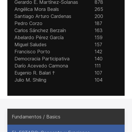
Gerardo E. Martínez-Solanas
878
Angélica Mora Beals
265
Santiago Arturo Cardenas
200
Pedro Corzo
187
Carlos Sánchez Berzaín
163
Abelardo Pérez García
159
Miguel Saludes
157
Francisco Porto
142
Democracia Participativa
140
Darío Acevedo Carmona
111
Eugenio R. Balari †
107
Julio M. Shiling
104
Fundamentos / Basics