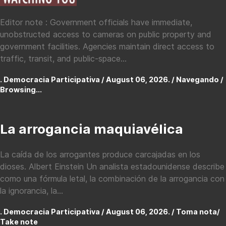
Editor note : Government officials have immediate,
unobstructed access to cameras on public property and
government facilities. Agencies maintain direct access to
traffic, transit, and public-space...
. Democracia Participativa / August 06, 2026. /
Navegando /
Browsing...
La arrogancia maquiavélica
La caída de los arrogantes produce carcajadas en los
dioses. Albert Einstein Un analista estadounidense describe
como una fórmula letal, la combinación de la arrogancia con
la ignorancia, la...
. Democracia Participativa / August 06, 2026. /
Toma nota/
Take note