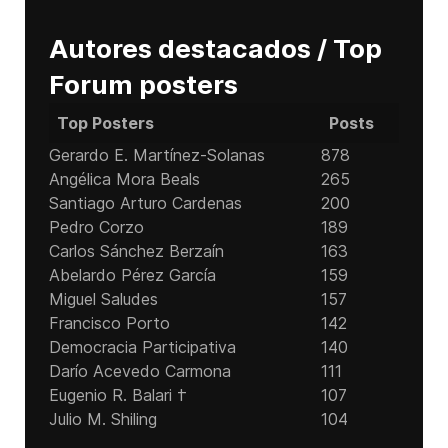
Autores destacados / Top
Forum posters
Top Posters
Posts
Gerardo E. Martínez-Solanas
878
Angélica Mora Beals
265
Santiago Arturo Cardenas
200
Pedro Corzo
189
Carlos Sánchez Berzaín
163
Abelardo Pérez García
159
Miguel Saludes
157
Francisco Porto
142
Democracia Participativa
140
Darío Acevedo Carmona
111
Eugenio R. Balari †
107
Julio M. Shiling
104