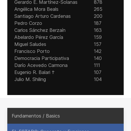
Gerardo E. Martínez-Solanas
878
Angélica Mora Beals
265
Santiago Arturo Cardenas
200
Pedro Corzo
187
Carlos Sánchez Berzaín
163
Abelardo Pérez García
159
Miguel Saludes
157
Francisco Porto
142
Democracia Participativa
140
Darío Acevedo Carmona
111
Eugenio R. Balari †
107
Julio M. Shiling
104
Fundamentos / Basics