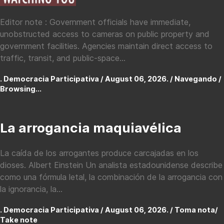
Editor note : Government officials have immediate,
unobstructed access to cameras on public property and
government facilities. Agencies maintain direct access to
traffic, transit, and public-space...
. Democracia Participativa / August 06, 2026. /
Navegando /
Browsing...
La arrogancia maquiavélica
La caída de los arrogantes produce carcajadas en los
dioses. Albert Einstein Un analista estadounidense describe
como una fórmula letal, la combinación de la arrogancia con
la ignorancia, la...
. Democracia Participativa / August 06, 2026. /
Toma nota/
Take note