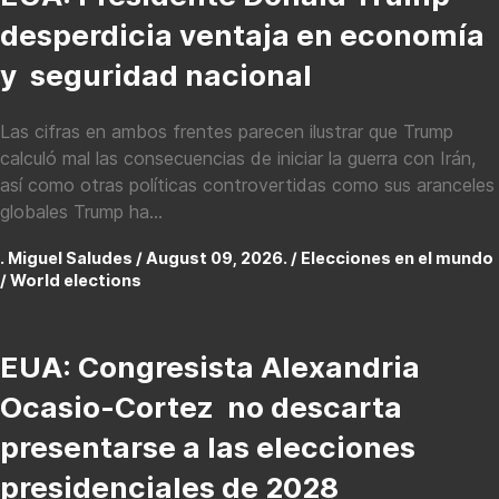
desperdicia ventaja en economía
y seguridad nacional
Las cifras en ambos frentes parecen ilustrar que Trump
calculó mal las consecuencias de iniciar la guerra con Irán,
así como otras políticas controvertidas como sus aranceles
globales Trump ha...
. Miguel Saludes / August 09, 2026. /
Elecciones en el mundo
/ World elections
EUA: Congresista Alexandria
Ocasio-Cortez no descarta
presentarse a las elecciones
presidenciales de 2028