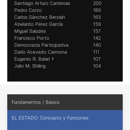
Santiago Arturo Cardenas
200
Pedro Corzo
189
Carlos Sánchez Berzaín
163
Abelardo Pérez García
159
Miguel Saludes
157
Francisco Porto
142
Democracia Participativa
140
Darío Acevedo Carmona
111
Eugenio R. Balari †
107
Julio M. Shiling
104
Fundamentos / Basics
EL ESTADO: Concepto y Funciones