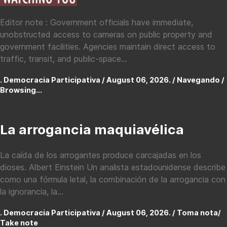
Editor note : Government officials have immediate,
unobstructed access to cameras on public property and
government facilities. Agencies maintain direct access to
traffic, transit, and public-space...
. Democracia Participativa / August 06, 2026. /
Navegando /
Browsing...
La arrogancia maquiavélica
La caída de los arrogantes produce carcajadas en los
dioses. Albert Einstein Un analista estadounidense describe
como una fórmula letal, la combinación de la arrogancia con
la ignorancia, la...
. Democracia Participativa / August 06, 2026. /
Toma nota/
Take note