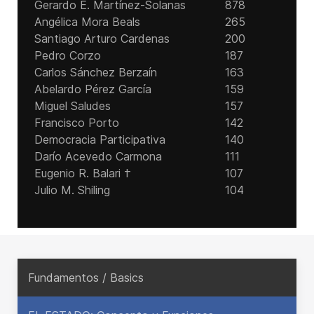
Gerardo E. Martínez-Solanas
878
Angélica Mora Beals
265
Santiago Arturo Cardenas
200
Pedro Corzo
187
Carlos Sánchez Berzaín
163
Abelardo Pérez García
159
Miguel Saludes
157
Francisco Porto
142
Democracia Participativa
140
Darío Acevedo Carmona
111
Eugenio R. Balari †
107
Julio M. Shiling
104
Fundamentos / Basics