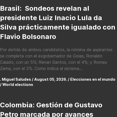
Brasil: Sondeos revelan al
presidente Luiz Inacio Lula da
Silva prácticamente igualado con
Flavio Bolsonaro
Por detrás de ambos candidatos, la nómina de aspirantes
se completa con el exgobernador de Goias, Ronaldo
Caiado, con un 5%; Renan Santos, con el 4%; y Romeu
Zema, con el 3%. Como indica el sistema...
. Miguel Saludes / August 05, 2026. /
Elecciones en el mundo
/ World elections
Colombia: Gestión de Gustavo
Petro marcada por avances