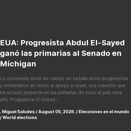
EUA: Progresista Abdul El-Sayed
ganó las primarias al Senado ‌en
Míchigan
La contienda sirvió de campo de batalla entre progresistas
y moderados en torno al apoyo a Israel, una cuestión que
ha estado presente en las primarias de todo el país este
año Progresista El-Sayed...
. Miguel Saludes / August 05, 2026. /
Elecciones en el mundo
/ World elections