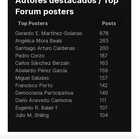
Autores destacados / Top
Forum posters
Top Posters
Posts
Gerardo E. Martínez-Solanas
878
Angélica Mora Beals
265
Santiago Arturo Cardenas
200
Pedro Corzo
187
Carlos Sánchez Berzaín
163
Abelardo Pérez García
159
Miguel Saludes
157
Francisco Porto
142
Democracia Participativa
140
Darío Acevedo Carmona
111
Eugenio R. Balari †
107
Julio M. Shiling
104