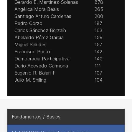
Gerardo E. Martínez-Solanas
878
Angélica Mora Beals
265
Santiago Arturo Cardenas
200
Pedro Corzo
187
Carlos Sánchez Berzaín
163
Abelardo Pérez García
159
Miguel Saludes
157
Francisco Porto
142
Democracia Participativa
140
Darío Acevedo Carmona
111
Eugenio R. Balari †
107
Julio M. Shiling
104
Fundamentos / Basics