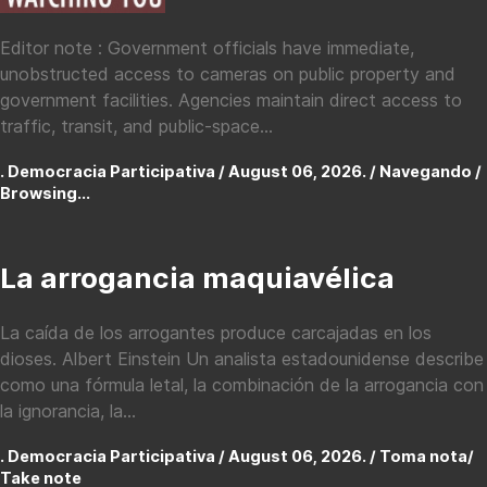
Editor note : Government officials have immediate,
unobstructed access to cameras on public property and
government facilities. Agencies maintain direct access to
traffic, transit, and public-space...
. Democracia Participativa / August 06, 2026. /
Navegando /
Browsing...
La arrogancia maquiavélica
La caída de los arrogantes produce carcajadas en los
dioses. Albert Einstein Un analista estadounidense describe
como una fórmula letal, la combinación de la arrogancia con
la ignorancia, la...
. Democracia Participativa / August 06, 2026. /
Toma nota/
Take note