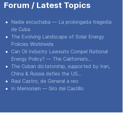
Forum / Latest Topics
Nadie escuchaba — La prolongada tragedia
de Cuba
The Evolving Landscape of Solar Energy
Policies Worldwide
Can Oil Industry Lawsuits Compel Rational
Energy Policy? — The California's...
The Cuban dictatorship, supported by Iran,
China & Russia defies the US...
Raul Castro, de General a reo
In Memoriam — Siro del Castillo