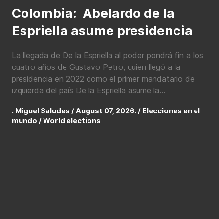
Colombia: Abelardo de la
Espriella asume presidencia
La llegada de De la Espriella al poder pondrá fin a los
cuatro años de Gustavo Petro, quien llegó a la
presidencia en 2022 como el primer mandatario de
izquierda del país De la Espriella asume la...
. Miguel Saludes / August 07, 2026. /
Elecciones en el
mundo / World elections