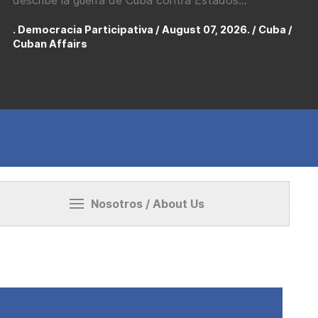
describe la guerra de Cuba contra Estados...
. Democracia Participativa / August 07, 2026. /
Cuba /
Cuban Affairs
Nosotros / About Us