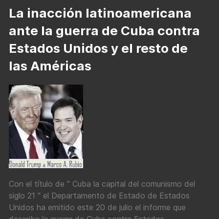
La inacción latinoamericana
ante la guerra de Cuba contra
Estados Unidos y el resto de
las Américas
Con el título de " Cuba la capital del comunismo del
siglo 21 " el Departamento de Estado de Estados
Unidos ha emitido este 20 de julio el informe que