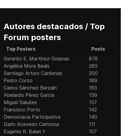
Autores destacados / Top
Forum posters
Top Posters
Posts
Gerardo E. Martínez-Solanas
878
Angélica Mora Beals
265
Santiago Arturo Cardenas
200
Pedro Corzo
189
Carlos Sánchez Berzaín
163
Abelardo Pérez García
159
Miguel Saludes
157
Francisco Porto
142
Democracia Participativa
140
Darío Acevedo Carmona
111
Eugenio R. Balari †
107