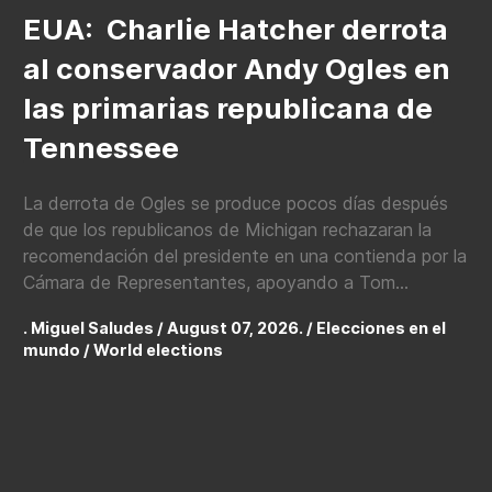
EUA: Charlie Hatcher derrota
al conservador Andy Ogles en
las primarias republicana de
Tennessee
La derrota de Ogles se produce pocos días después
de que los republicanos de Michigan rechazaran la
recomendación del presidente en una contienda por la
Cámara de Representantes, apoyando a Tom...
. Miguel Saludes / August 07, 2026. /
Elecciones en el
mundo / World elections