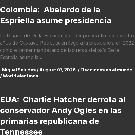
Colombia: Abelardo de la
Espriella asume presidencia
La llegada de De la Espriella al poder pondrá fin a los cuatro
años de Gustavo Petro, quien llegó a la presidencia en 2022
como el primer mandatario de izquierda del país De la
Espriella asume la...
. Miguel Saludes / August 07, 2026. /
Elecciones en el mundo
/ World elections
EUA: Charlie Hatcher derrota al
conservador Andy Ogles en las
primarias republicana de
Tennessee