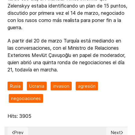
Zelenskyy estaba identificando un plan de 15 puntos,
discutido por primera vez el 14 de marzo, negociado
con los rusos como más realista para poner fin a la
guerra.
A partir del 20 de marzo Turquía está mediando en
las conversaciones, con el Ministro de Relaciones
Exteriores Mevlüt Çavuşoğlu en papel de moderador,
quien abrió una quinta ronda de negociaciones el día
21, todavía en marcha.
Rusia
Ucrania
invasion
agresión
negociaciones
Hits: 3905
Prev
Next
Previous article: Nadine Gasman, candidata de México a dirig
Next articl