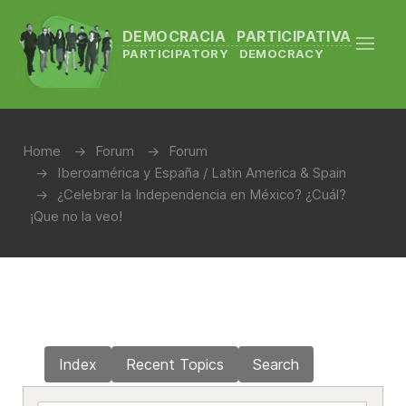
DEMOCRACIA PARTICIPATIVA
PARTICIPATORY DEMOCRACY
Home
Forum
Forum
Iberoamérica y España / Latin America & Spain
¿Celebrar la Independencia en México? ¿Cuál?
¡Que no la veo!
Index
Recent Topics
Search