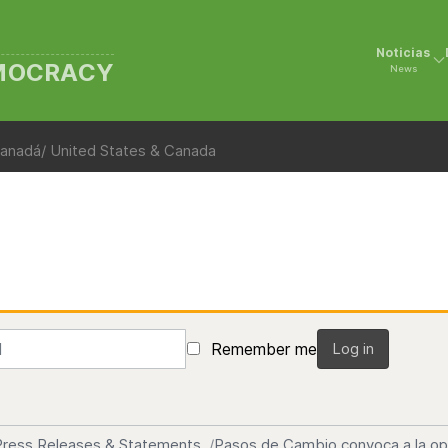
Noticias
EMOCRACY
News
anadá/ United States & Canada
Remember me
Log in
Press Releases & Statements
Pasos de Cambio convoca a la op