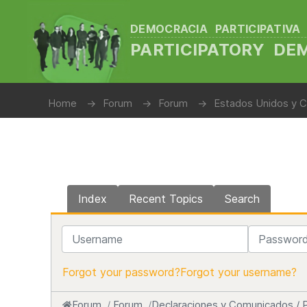
DEMOCRACIA PARTICIPATIVA
PARTICIPATORY D
Home
Forum
Forum
Estados Unidos y C
Index
Recent Topics
Search
Username
Password
Forgot your password?
Forgot your username?
Forum
Forum
Declaraciones y Comunicados / 