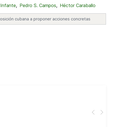
 Infante
,
Pedro S. Campos
,
Héctor Caraballo
osición cubana a proponer acciones concretas
Cub
El 
Her
dir
dir