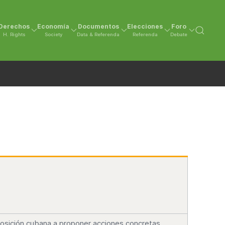
Derechos
Economía
Documentos
Elecciones
Foro
H. Rights
Society
Data & Referenda
Referenda
Debate
osición cubana a proponer acciones concretas