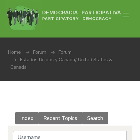
DEMOCRACIA PARTICIPATIVA
PARTICIPATORY DEMOCRACY
Home
Forum
Forum
Estados Unidos y Canadá/ United States &
Canada
Index
Recent Topics
Search
Username