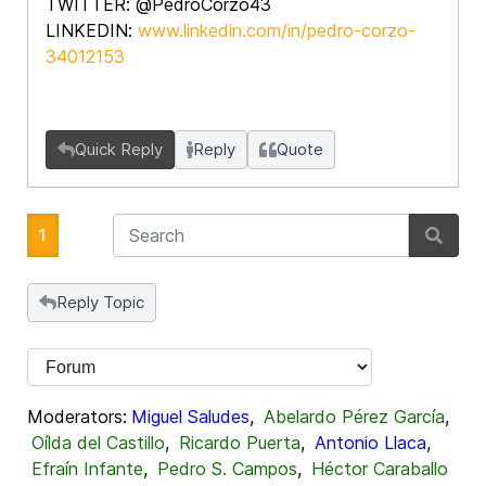
TWITTER: @PedroCorzo43
LINKEDIN:
www.linkedin.com/in/pedro-corzo-
34012153
Quick Reply
Reply
Quote
1
Reply Topic
Moderators:
Miguel Saludes
,
Abelardo Pérez García
,
Oílda del Castillo
,
Ricardo Puerta
,
Antonio Llaca
,
Efraín Infante
,
Pedro S. Campos
,
Héctor Caraballo