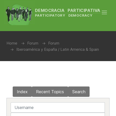
DEMOCRACIA PARTICIPATIVA
PARTICIPATORY DEMOCRACY
Home
Forum
Forum
Iberoamérica y España / Latin America & Spain
Index
Recent Topics
Search
Username
Password