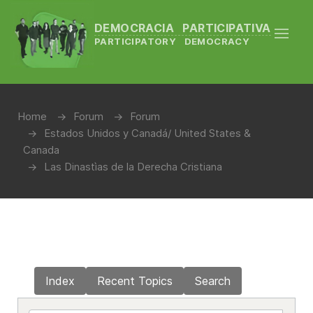
DEMOCRACIA PARTICIPATIVA
PARTICIPATORY DEMOCRACY
Home
Forum
Forum
Estados Unidos y Canadá/ United States &
Canada
Las Dinastìas de la Derecha Cristiana
Index
Recent Topics
Search