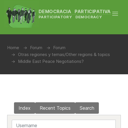
DEMOCRACIA PARTICIPATIVA
PARTICIPATORY DEMOCRACY
Home
Forum
Forum
Otras regiones y temas/Other regions & topics
Middle East Peace Negotiations?
Index
Recent Topics
Search
Username