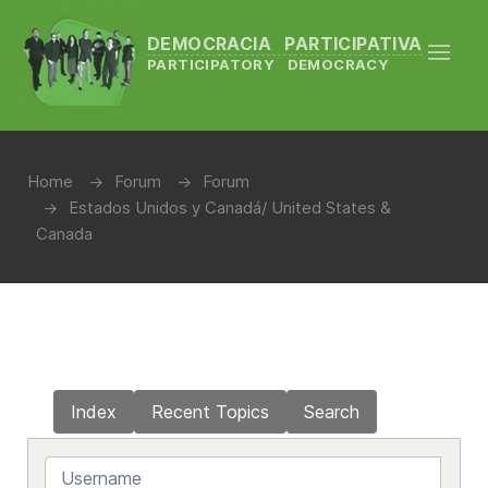
DEMOCRACIA PARTICIPATIVA
PARTICIPATORY DEMOCRACY
Home
Forum
Forum
Estados Unidos y Canadá/ United States &
Canada
Index
Recent Topics
Search
Username