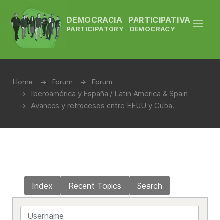
DEMOCRACIA PARTICIPATIVA
PARTICIPATORY DEMOCRACY
Home
Forum
Forum
Iberoamérica y España / Latin America & Spain
Avances y retrocesos entre EEUU y Cuba.
Index
Recent Topics
Search
Username