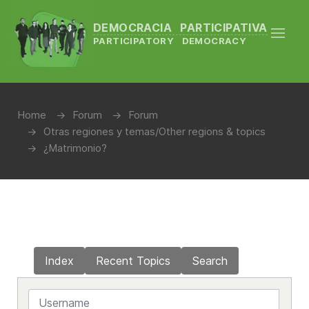
DEMOCRACIA PARTICIPATIVA
PARTICIPATORY DEMOCRACY
Home
Forum
Forum
Otras regiones y temas/Other regions & topics
¿Matrimonio?
Index
Recent Topics
Search
Username