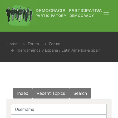
DEMOCRACIA PARTICIPATIVA
PARTICIPATORY DEMOCRACY
Home
Forum
Forum
Iberoamérica y España / Latin America & Spain
Index
Recent Topics
Search
Username
Password