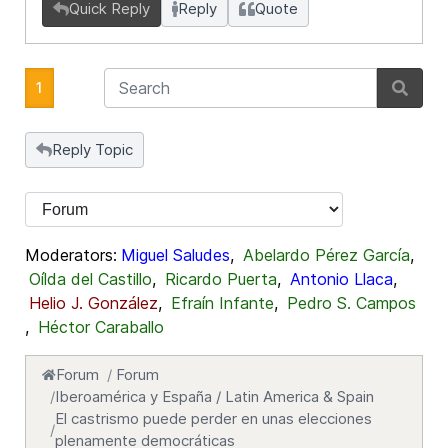
Quick Reply
Reply
Quote
1
Reply Topic
Moderators:
Miguel Saludes
,
Abelardo Pérez García
,
Oílda del Castillo
,
Ricardo Puerta
,
Antonio Llaca
,
Helio J. González
,
Efraín Infante
,
Pedro S. Campos
,
Héctor Caraballo
Forum
Forum
Iberoamérica y España / Latin America & Spain
El castrismo puede perder en unas elecciones
plenamente democráticas