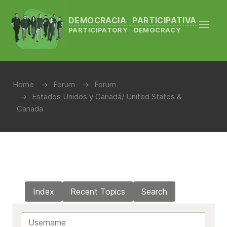
DEMOCRACIA PARTICIPATIVA
PARTICIPATORY DEMOCRACY
Home
Forum
Forum
Estados Unidos y Canadá/ United States &
Canada
Index
Recent Topics
Search
Username