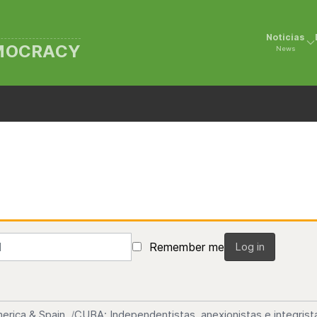
Noticias
EMOCRACY
News
Remember me
Log in
erica & Spain
CUBA: Independentistas, anexionistas e integrist