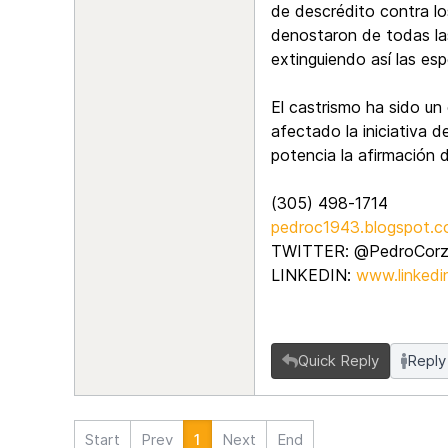
de descrédito contra lo
denostaron de todas las 
extinguiendo así las esp
El castrismo ha sido un
afectado la iniciativa 
potencia la afirmación d
(305) 498-1714
pedroc1943.blogspot.c
TWITTER: @PedroCor
LINKEDIN:
www.linkedi
Quick Reply
Reply
Start
Prev
1
Next
End