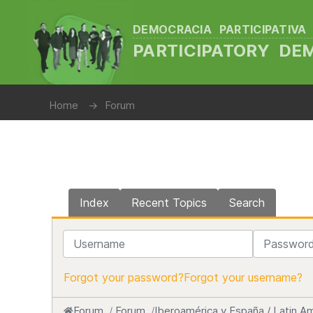
DEMOCRACIA PARTICIPATIVA
PARTICIPATORY D
Home
Forum
Index
Recent Topics
Search
Username
Password
Forgot your password?
Forgot your username?
Forum
Forum
Iberoamérica y España / Latin Am