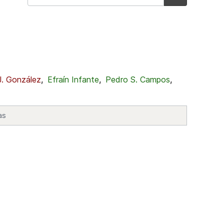
J. González
,
Efraín Infante
,
Pedro S. Campos
,
as