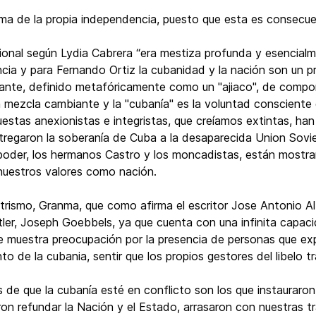
ima de la propia independencia, puesto que esta es consecu
onal según Lydia Cabrera “era mestiza profunda y esencialm
ia y para Fernando Ortiz la cubanidad y la nación son un p
stante, definido metafóricamente como un "ajiaco", de comp
a mezcla cambiante y la "cubanía" es la voluntad consciente
estas anexionistas e integristas, que creíamos extintas, han 
tregaron la soberanía de Cuba a la desaparecida Union Soviet
 poder, los hermanos Castro y los moncadistas, están mostr
 nuestros valores como nación.
astrismo, Granma, que como afirma el escritor Jose Antonio A
itler, Joseph Goebbels, ya que cuenta con una infinita capaci
ue muestra preocupación por la presencia de personas que e
to de la cubania, sentir que los propios gestores del libelo tr
de que la cubanía esté en conflicto son los que instauraron e
on refundar la Nación y el Estado, arrasaron con nuestras t