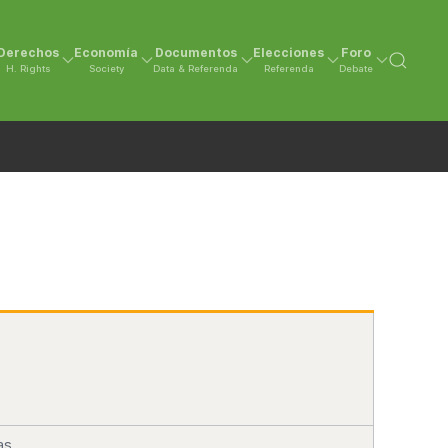
Derechos
Economía
Documentos
Elecciones
Foro
H. Rights
Society
Data & Referenda
Referenda
Debate
as