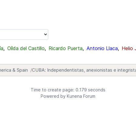
ía
,
Oílda del Castillo
,
Ricardo Puerta
,
Antonio Llaca
,
Helio 
erica & Spain
CUBA: Independentistas, anexionistas e integrist
Time to create page: 0.179 seconds
Powered by
Kunena Forum