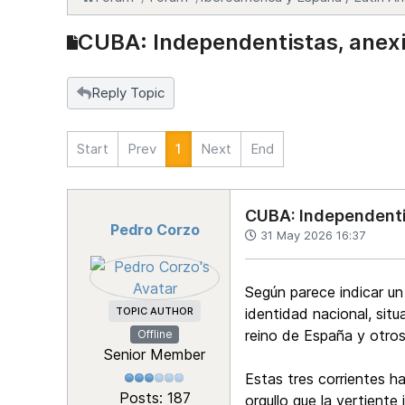
CUBA: Independentistas, anexio
Reply Topic
Start
Prev
1
Next
End
CUBA: Independentis
Pedro Corzo
31 May 2026 16:37
Según parece indicar un
TOPIC AUTHOR
identidad nacional, sit
reino de España y otro
Offline
Senior Member
Estas tres corrientes 
Posts: 187
orgullo que la vertient