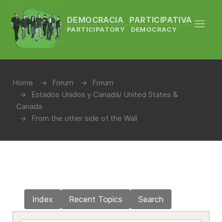
DEMOCRACIA PARTICIPATIVA
PARTICIPATORY DEMOCRACY
Home
Forum
Forum
Estados Unidos y Canadá/ United States &
Canada
From the other side of the Wall
Index
Recent Topics
Search