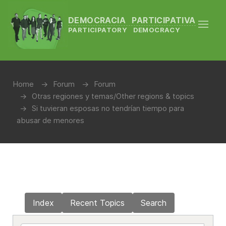
DEMOCRACIA PARTICIPATIVA
PARTICIPATORY DEMOCRACY
Home
Forum
Forum
Otras regiones y temas/Other regions & topics
Si tuvieran esposas no tendrían tiempo para
abusar de menores
Index
Recent Topics
Search