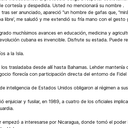
de cortesía y despedida. Usted no mencionará su nombre .
y, tras ser anunciado, apareció "un hombre de gafas que, “mi
a libre', me saludó y me extendió su fría mano con el gesto 
grado muchísimos avances en educación, medicina y agricult
evolución cubana es invencible. Disfrute su estada. Puede ret
s a la Isla.
a los trasladaba desde allí hasta Bahamas. Lehder mantenía 
gocio florecía con participación directa del entorno de Fidel
 de inteligencia de Estados Unidos obligaron al régimen a s
ió enjuiciar y fusilar, en 1989, a cuatro de los oficiales impl
uardia.
 empezó a interesarse por Nicaragua, donde tomó el poder la