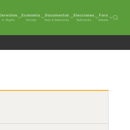
Derechos
Economía
Documentos
Elecciones
Foro
H. Rights
Society
Data & Referenda
Referenda
Debate