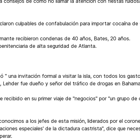
a consejos de como no llamar la atención con fiestas ruidosas
claron culpables de confabulación para importar cocaína de
ante recibieron condenas de 40 años, Bates, 20 años.
penitenciaria de alta seguridad de Atlanta.
ió " una invitación formal a visitar la isla, con todos los g
, Lehder fue dueño y señor del tráfico de drogas en Bahama
e recibido en su primer viaje de "negocios" por "un grupo de of
conocimos a los jefes de esta misión, liderados por el corone
aciones especiales' de la dictadura castrista", dice que nec
perar.