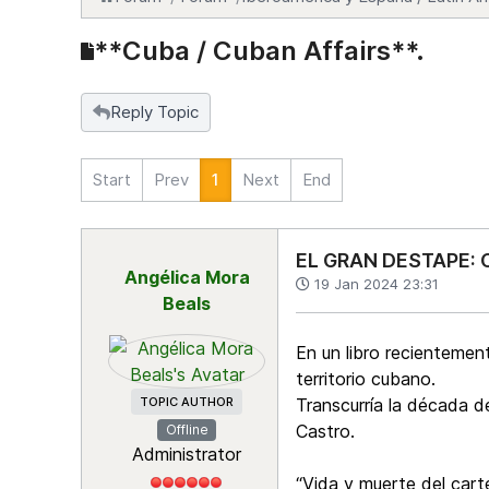
**Cuba / Cuban Affairs**.
Reply Topic
Start
Prev
1
Next
End
EL GRAN DESTAPE:
Angélica Mora
19 Jan 2024 23:31
Beals
En un libro recientemen
territorio cubano.
TOPIC AUTHOR
Transcurría la década d
Castro.
Offline
Administrator
“Vida y muerte del cart