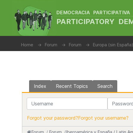
DEMOCRACIA PARTICIPATIVA
PARTICIPATORY D
Home
Forum
Forum
Europa (sin España)
Index
Recent Topics
Search
Username
Password
Forgot your password?
Forgot your username?
Forum
Forum
Iberoamérica y España / Latin Am