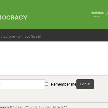
Noticias
EMOCRACY
News
 / Europe (without Spain)
Remember me
Log in
erica & Spain
**Cuba / Cuban Affairs**.