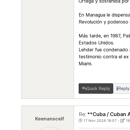
Ortega y sostenida por
En Managua le dispensar
Revolución y poderoso mi
Más tarde, en 1987, Pab
Estados Unidos.
Lehder fue condenado a
testimonio contra el ex
Miami.
Quick Reply
Reply
Re:
**Cuba / Cuban A
Keenanscelf
17 Nov 2024 18:07
-
18