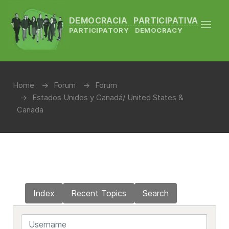
DEMOCRACIA PARTICIPATIVA
PARTICIPATORY DEMOCRACY
Home
Forum
Forum
Estados Unidos y Canadá/ United States &
Canada
Index
Recent Topics
Search
Username