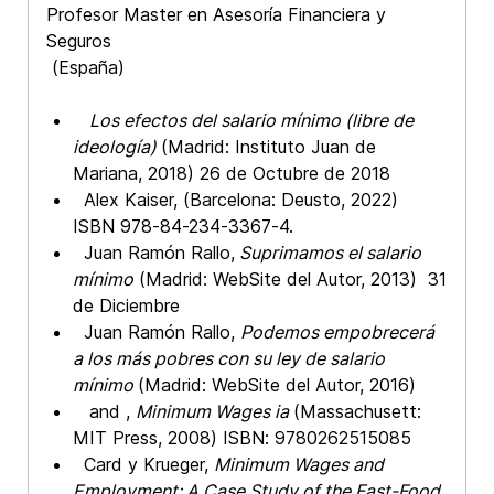
Profesor Master en Asesoría Financiera y
Seguros
(España)
Los efectos del salario mínimo (libre de
ideología)
(Madrid: Instituto Juan de
Mariana, 2018) 26 de Octubre de 2018
Alex Kaiser,
(Barcelona: Deusto, 2022)
ISBN 978-84-234-3367-4.
Juan Ramón Rallo,
Suprimamos el salario
mínimo
(Madrid: WebSite del Autor, 2013) 31
de Diciembre
Juan Ramón Rallo,
Podemos empobrecerá
a los más pobres con su ley de salario
mínimo
(Madrid: WebSite del Autor, 2016)
and ,
Minimum Wages ia
(Massachusett:
MIT Press, 2008) ISBN: 9780262515085
Card y Krueger,
Minimum Wages and
Employment: A Case Study of the Fast-Food