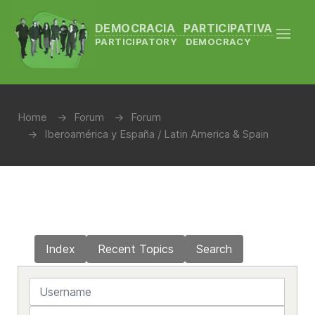
DEMOCRACIA PARTICIPATIVA
PARTICIPATORY DEMOCRACY
Home
Forum
Forum
Iberoamérica y España / Latin America & Spain
Index
Recent Topics
Search
Username
Password