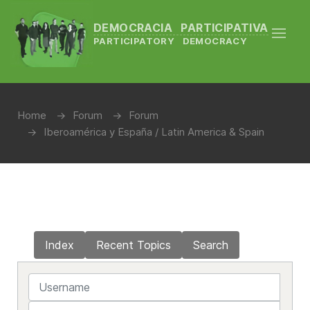
DEMOCRACIA PARTICIPATIVA
PARTICIPATORY DEMOCRACY
Home
Forum
Forum
Iberoamérica y España / Latin America & Spain
Index
Recent Topics
Search
Username
Password