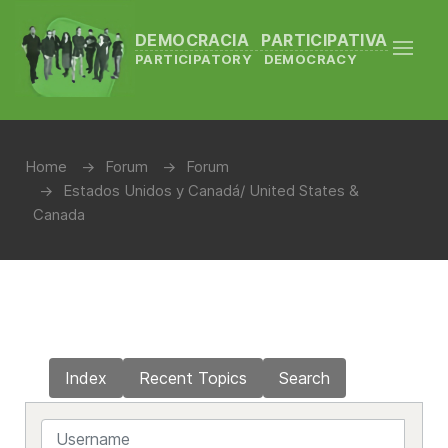
DEMOCRACIA PARTICIPATIVA
PARTICIPATORY DEMOCRACY
Home
Forum
Forum
Estados Unidos y Canadá/ United States &
Canada
Index
Recent Topics
Search
Username