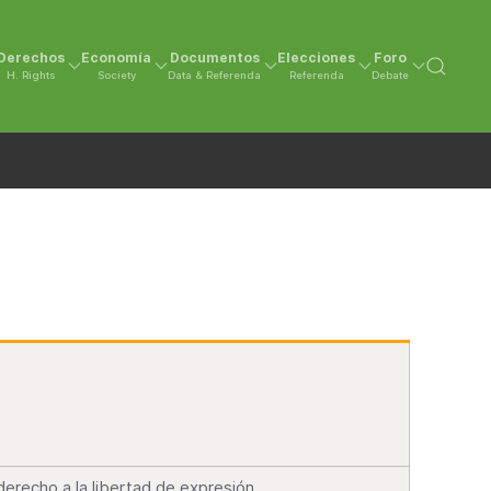
Derechos
Economía
Documentos
Elecciones
Foro
H. Rights
Society
Data & Referenda
Referenda
Debate
erecho a la libertad de expresión