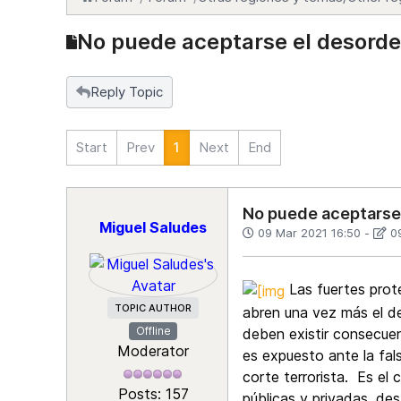
No puede aceptarse el desorden
Reply Topic
Start
Prev
1
Next
End
No puede aceptarse 
Miguel Saludes
09 Mar 2021 16:50
-
0
Las fuertes prot
TOPIC AUTHOR
abren una vez más el de
Offline
deben existir consecuen
Moderator
es expuesto ante la fal
corte terrorista. Es el
Posts: 157
públicas y privadas, de