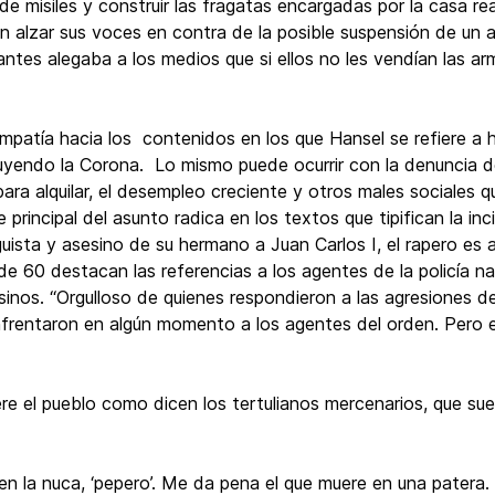
de misiles y construir las fragatas encargadas por la casa re
 en alzar sus voces en contra de la posible suspensión de u
tes alegaba a los medios que si ellos no les vendían las arm
mpatía hacia los contenidos en los que Hansel se refiere a 
uyendo la Corona. Lo mismo puede ocurrir con la denuncia d
para alquilar, el desempleo creciente y otros males sociales q
 principal del asunto radica en los textos que tipifican la inc
guista y asesino de su hermano a Juan Carlos I, el rapero e
e 60 destacan las referencias a los agentes de la policía na
esinos. “Orgulloso de quienes respondieron a las agresiones d
nfrentaron en algún momento a los agentes del orden. Pero 
re el pueblo como dicen los tertulianos mercenarios, que suelt
n la nuca, ‘pepero’. Me da pena el que muere en una patera. N