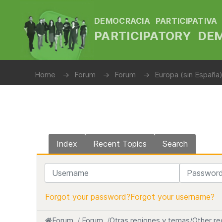
DEMOCRACIA PARTICIPATIVA
PARTICIPATORY D
Home
Forum
Forum
Europa (sin España)
Index
Recent Topics
Search
Username
Password
Forgot your password?
Forgot your username?
Forum
Forum
Otras regiones y temas/Other re