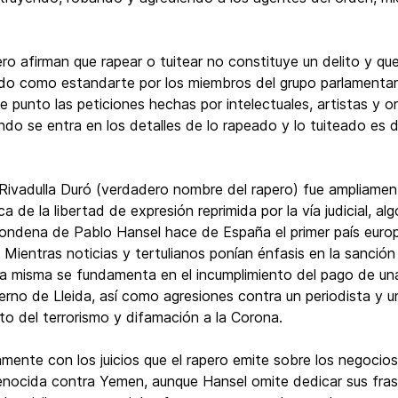
ro afirman que rapear o tuitear no constituye un delito y q
ido como estandarte por los miembros del grupo parlament
 punto las peticiones hechas por intelectuales, artistas y 
ndo se entra en los detalles de lo rapeado y lo tuiteado es 
Rivadulla Duró (verdadero nombre del rapero) fue ampliamen
a de la libertad de expresión reprimida por la vía judicial, 
ondena de Pablo Hansel hace de España el primer país europe
 Mientras noticias y tertulianos ponían énfasis en la sanción
a misma se fundamenta en el incumplimiento del pago de una
rno de Lleida, así como agresiones contra un periodista y un 
nto del terrorismo y difamación a la Corona.
amente con los juicios que el rapero emite sobre los negocio
enocida contra Yemen, aunque Hansel omite dedicar sus frases