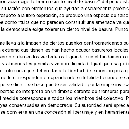
ocracia exige tolerar un cierto nivel de basura” del periodis
la situación con elementos que ayudan a esclarecer la polémic
respeto a la libre expresión, se produce una especie de fa
ibe como “tuits que no parecen constituir una amenaza ya que
e la democracia exige tolerar un cierto nivel de basura. Punto
e lleva a la imagen de ciertos pueblos centroamericanos que 
 extrema que tienen les han hecho ocupar basureros locales 
sieron orden en los vertederos logrando que el fundamento n
 y al menos les permita vivir con dignidad. Igual que esa po
de tolerancia que deben dar a la libertad de expresión para 
 no le corresponden o expandiendo su letalidad cuando se a
que se dice o se hace puede ser validado por la simple invoca
ibertad se interpreta en un ámbito carente de fronteras para 
d medida corresponde a todos los miembros del colectivo. P
leyes consensuadas en democracia. Su autoridad será aprecia
 se convierta en una concesión al libertinaje y en herramient