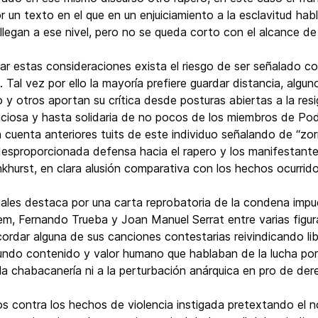
or un texto en el que en un enjuiciamiento a la esclavitud h
llegan a ese nivel, pero no se queda corto con el alcance d
sar estas consideraciones exista el riesgo de ser señalado 
. Tal vez por ello la mayoría prefiere guardar distancia, alg
 y otros aportan su crítica desde posturas abiertas a la r
enciosa y hasta solidaria de no pocos de los miembros de P
n cuenta anteriores tuits de este individuo señalando de “zor
desproporcionada defensa hacia el rapero y los manifestantes
khurst, en clara alusión comparativa con los hechos ocurrid
uales destaca por una carta reprobatoria de la condena impue
m, Fernando Trueba y Joan Manuel Serrat entre varias figura
ordar alguna de sus canciones contestarias reivindicando lib
ndo contenido y valor humano que hablaban de la lucha po
la chabacanería ni a la perturbación anárquica en pro de d
cos contra los hechos de violencia instigada pretextando el 