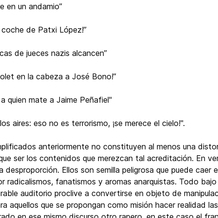
e en un andamio”
l coche de Patxi López!”
cas de jueces nazis alcancen”
piolet en la cabeza a José Bono!”
 a quien mate a Jaime Peñafiel"
los aires: eso no es terrorismo, ¡se merece el cielo!".
plificados anteriormente no constituyen al menos una distors
ue ser los contenidos que merezcan tal acreditación. En verda
 desproporción. Ellos son semilla peligrosa que puede caer e
radicalismos, fanatismos y aromas anarquistas. Todo bajo l
able auditorio proclive a convertirse en objeto de manipulac
ara aquellos que se propongan como misión hacer realidad la
arado en ese mismo discurso otro rapero, en este caso el fr