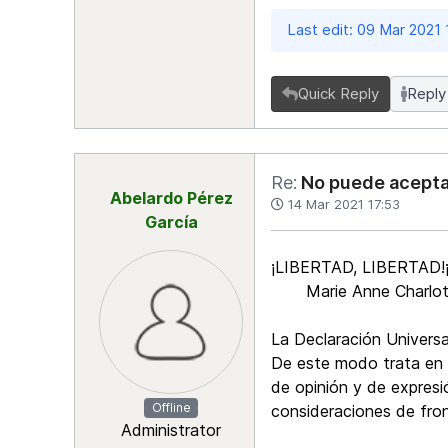
Last edit: 09 Mar 2021
Quick Reply
Reply
Re:
No puede aceptar
Abelardo Pérez
14 Mar 2021 17:53
García
¡LIBERTAD, LIBERTAD!¡
Marie Anne Charlotte 
La Declaración Univers
De este modo trata en s
de opinión y de expresió
Offline
consideraciones de fron
Administrator