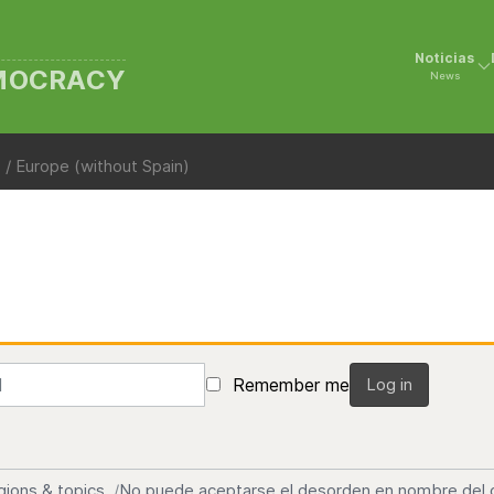
Noticias
EMOCRACY
News
 / Europe (without Spain)
Remember me
Log in
gions & topics
No puede aceptarse el desorden en nombre del d